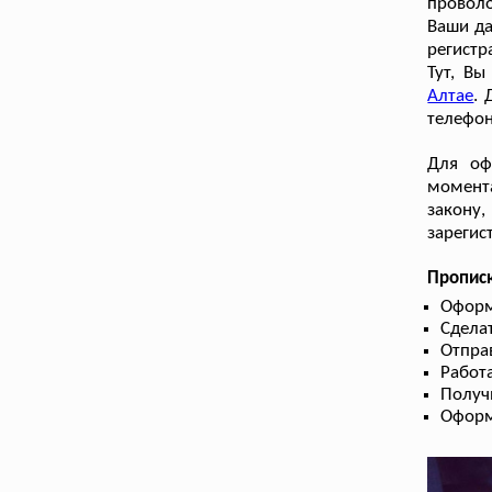
проволо
Ваши да
регистр
Тут, В
Алтае
. 
телефон
Для оф
момента
закону,
зарегис
Пропис
Оформ
Сдела
Отправ
Работа
Получ
Оформ