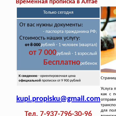
Временная прописка в Алтае
Только сегодня
От вас нужны документы:
- паспорта гражданина РФ;
Стоимость наших услугу:
от 8 000
рублей - 1 человек (квартал)
от 7 000
рублей - 1 взрослый
Бесплатно
ребенок
К сведению
- ориентировочная цена
Страниц
официальной
прописки от 9 900 рублей
Услуга 
как с 
kupi.propisku@gmail.com
отправ
транспо
для пол
Тел. 7-937-796-30-96
воинск