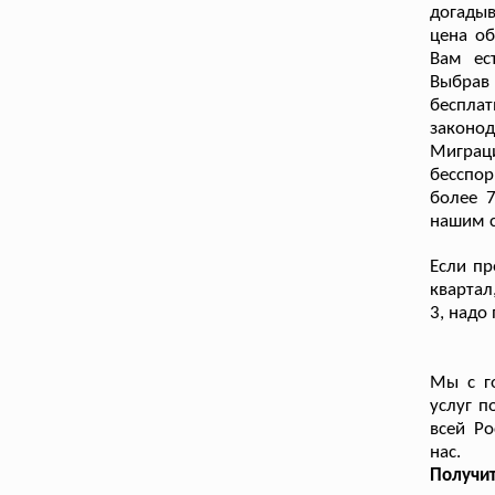
догады
цена об
Вам ес
Выбрав
беспла
законод
Миграц
бесспо
более 7
нашим с
Если пр
квартал
3, надо
Мы с г
услуг п
всей Р
нас.
Получи