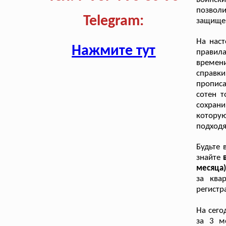
позвол
Telegram:
защище
На наст
Нажмите тут
правил
времени
справк
прописа
сотен т
сохрани
котору
подходя
Будьте 
знайте
месяца
за ква
регистр
На сего
за 3 м