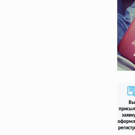
В
присыл
заявк
оформл
регист