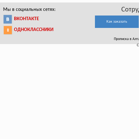
Сотру
Мы в социальных сетях:
ВКОНТАКТЕ
Как заказать
ОДНОКЛАССНИКИ
Прописка в Алтае
С